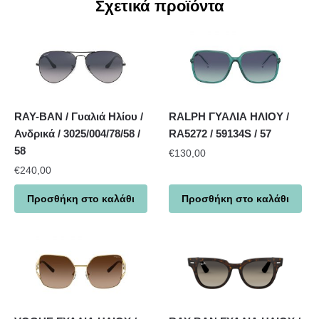
Σχετικά προϊόντα
RAY-BAN / Γυαλιά Ηλίου /
RALPH ΓΥΑΛΙΑ ΗΛΙΟΥ /
Ανδρικά / 3025/004/78/58 /
RA5272 / 59134S / 57
58
€
130,00
€
240,00
Προσθήκη στο καλάθι
Προσθήκη στο καλάθι