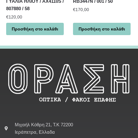
ΓΥΑΛΙΑ ΗΛΙΟΥ / AX4110S /
RB3447N / 001 / 50
807880 / 58
€
170,00
€
120,00
Προσθήκη στο καλάθι
Προσθήκη στο καλάθι
Μιχαήλ Κόθρη 21, Τ.Κ 72200
Ιεράπετρα, Ελλαδα