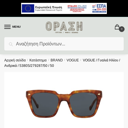
MENU
0
Αναζήτηση
Αρχική σελίδα
/
Κατάστημα
/
BRAND
/
VOGUE
/
VOGUE / Γυαλιά Ηλίου /
Ανδρικά / 5380S/279287/50 / 50