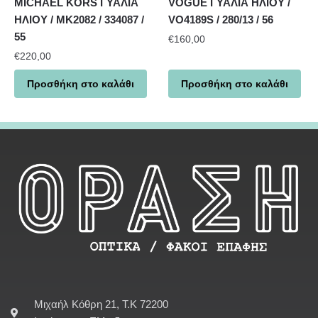
MICHAEL KORS ΓΥΑΛΙΑ
VOGUE ΓΥΑΛΙΑ ΗΛΙΟΥ /
ΗΛΙΟΥ / MK2082 / 334087 /
VO4189S / 280/13 / 56
55
€
160,00
€
220,00
Προσθήκη στο καλάθι
Προσθήκη στο καλάθι
Μιχαήλ Κόθρη 21, Τ.Κ 72200