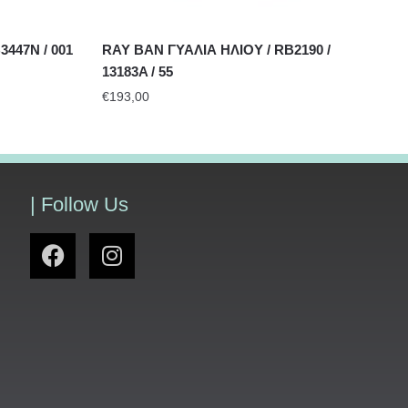
447N / 001
RAY BAN ΓΥΑΛΙΑ ΗΛΙΟΥ / RB2190 /
13183A / 55
€
193,00
| Follow Us