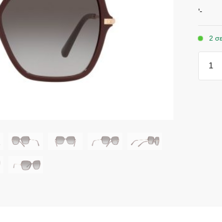
‘-
2 σ