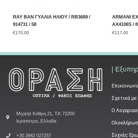
RAY BAN ΓΥΑΛΙΑ ΗΛΙΟΥ / RB3689 /
ARMANI EX
914731 / 58
AX4106S / 8
€
170,00
€
117,00
| Εξυπη
Επικοινωνί
Σχετικά με
Ο Λογαριασ
Μιχαήλ Κόθρη 21, Τ.Κ 72200
Ιεράπετρα, Ελλαδα
Ολοκλήρωσ
Συχνές Ερω
+30 2842 027257