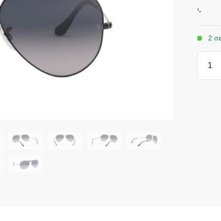
‘-
2 σ