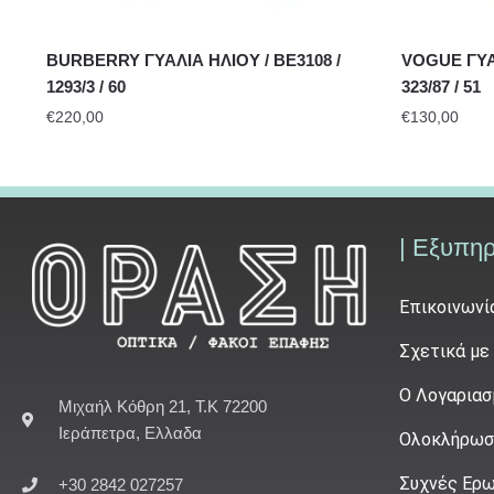
BURBERRY ΓΥΑΛΙΑ ΗΛΙΟΥ / BE3108 /
VOGUE ΓΥΑΛ
1293/3 / 60
323/87 / 51
€
220,00
€
130,00
| Εξυπη
Επικοινωνί
Σχετικά με
Ο Λογαριασ
Μιχαήλ Κόθρη 21, Τ.Κ 72200
Ιεράπετρα, Ελλαδα
Ολοκλήρωσ
Συχνές Ερω
+30 2842 027257