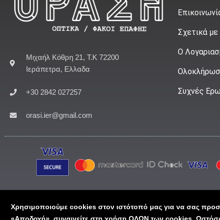
Επικοινωνί
Σχετικά με
Ο Λογαριασ
Μιχαήλ Κόθρη 21, Τ.Κ 72200
Ιεράπετρα, Ελλαδα
Ολοκλήρωσ
Συχνές Ερω
+30 2842 027257
orasi.ier@gmail.com
Χρησιμοποιούμε cookies στον ιστότοπό μας για να σας προσφ
Ⓒ 2024 - ΟΡΑΣΗ ΟΠΤΙΚΑ - ΓΕΜΗ 25170941000 All R
«Αποδοχή», συναινείτε στη χρήση ΟΛΩΝ των cookies. Ωστόσο,