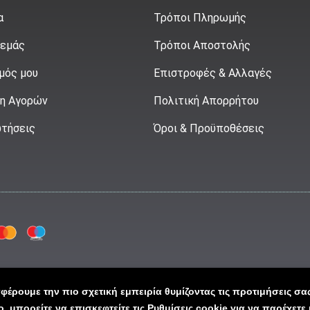
α
Τρόποι Πληρωμής
 εμάς
Τρόποι Αποστολής
μός μου
Επιστροφές & Αλλαγές
η Αγορών
Πολιτική Απορρήτου
τήσεις
Όροι & Προϋποθέσεις
έρουμε την πιο σχετική εμπειρία θυμίζοντας τις προτιμήσεις σα
ights Reserved
Design & Developme
 μπορείτε να επισκεφτείτε τις Ρυθμίσεις cookie για να παρέχετ