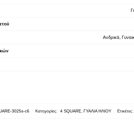
Γ
λετού
Ανδρικά, Γυναικ
κών
UARE-3025s-c6
Κατηγορίες:
4 SQUARE
,
ΓΥΑΛΙΑ ΗΛΙΟΥ
Ετικέτες