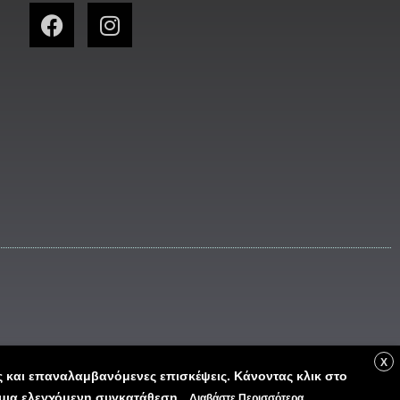
X
ς και επαναλαμβανόμενες επισκέψεις. Κάνοντας κλικ στο
nt By ALPHA FORENSICS
ε μια ελεγχόμενη συγκατάθεση.
Διαβάστε Περισσότερα