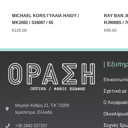
MICHAEL KORS ΓΥΑΛΙΑ ΗΛΙΟΥ /
RAY BAN J
MK2082 / 334087 / 55
RJ9068S / 7
€
220,00
€
90,00
| Εξυπη
Επικοινωνί
Σχετικά με
Ο Λογαριασ
Μιχαήλ Κόθρη 21, Τ.Κ 72200
Ιεράπετρα, Ελλαδα
Ολοκλήρωσ
Συχνές Ερω
+30 2842 027257