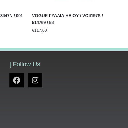
447N / 001
VOGUE ΓΥΑΛΙΑ ΗΛΙΟΥ / VO4197S /
514769 / 58
€
117,00
| Follow Us