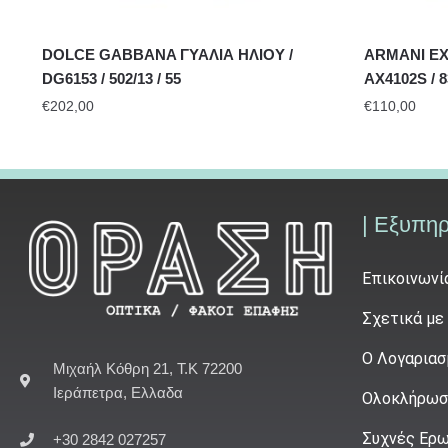
DOLCE GABBANA ΓΥΑΛΙΑ ΗΛΙΟΥ /
ARMANI EX
DG6153 / 502/13 / 55
AX4102S / 8
€
202,00
€
110,00
| Εξυπη
Επικοινωνί
Σχετικά με
Ο Λογαριασ
Μιχαήλ Κόθρη 21, Τ.Κ 72200
Ιεράπετρα, Ελλαδα
Ολοκλήρωσ
Συχνές Ερω
+30 2842 027257