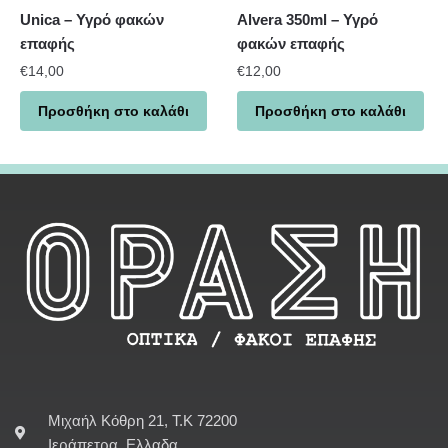
Unica – Υγρό φακών
Alvera 350ml – Υγρό
επαφής
φακών επαφής
€
14,00
€
12,00
Προσθήκη στο καλάθι
Προσθήκη στο καλάθι
Μιχαήλ Κόθρη 21, Τ.Κ 72200
Ιεράπετρα, Ελλαδα